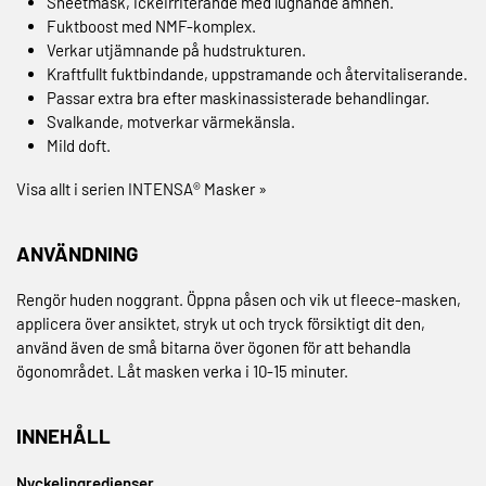
Sheetmask, ickeirriterande med lugnande ämnen.
Fuktboost med NMF-komplex.
Verkar utjämnande på hudstrukturen.
Kraftfullt fuktbindande, uppstramande och återvitaliserande.
Passar extra bra efter maskinassisterade behandlingar.
Svalkande, motverkar värmekänsla.
Mild doft.
Visa allt i serien INTENSA® Masker »
ANVÄNDNING
Rengör huden noggrant. Öppna påsen och vik ut fleece-masken,
applicera över ansiktet, stryk ut och tryck försiktigt dit den,
använd även de små bitarna över ögonen för att behandla
ögonområdet. Låt masken verka i 10-15 minuter.
INNEHÅLL
Nyckelingredienser