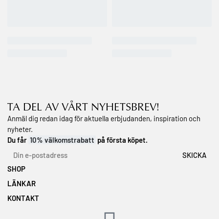
TA DEL AV VÅRT NYHETSBREV!
Anmäl dig redan idag för aktuella erbjudanden, inspiration och
nyheter.
Du får
10% välkomstrabatt
på första köpet.
SHOP
LÄNKAR
Topplistan
Min önskelista
KONTAKT
Våra hudvårdsserier
Köpvillkor
Om Dr.Belter® Cosmetic
Hitta en återförsäljare