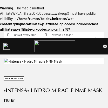
Warning
: The magic method
AffiliateWP_Affiliate_QR_Codes::__wakeup() must have public
visibility in
/home/rumse/beldev.belter.se/wp-
content/plugins/affiliatewp-affiliate-qr-codes/includes/class-
affiliatewp-affiliate-qr-codes.php
on line
167
Fri frakt över 599 kr
Leverans 1-3 dagar
0
MINIBEHANDLING
»INTENSA« HYDRO MIRACLE NMF MASK
116
kr