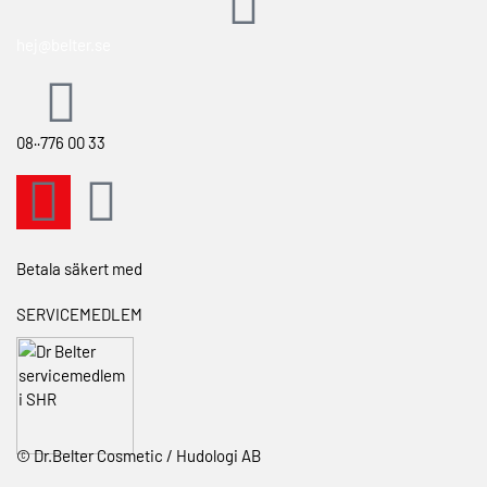
Retur & ångerrätt
Om GreenTec Concept®
Bli återförsäljare
Integritetspolicy
Hitta din hudtyp
hej@belter.se
Utbildningar och kurser
Vanliga hudtillstånd
Kontakta oss
08··776 00 33
Betala säkert med
SERVICEMEDLEM
© Dr.Belter Cosmetic / Hudologi AB