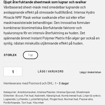
Djupt återfuktande sheetmask som lugnar och svalkar
Växtbaserad sheet-mask med omedelbar lugnande och
avslappnande effekt på stressade hudtillstånd. Intensa Hydro
Miracle NMF Mask verkar svalkande efter sol eller efter
maskinassisterade behandlingar. Den innovativa fomrulan
kombinerar biomimetiska återfuktande faktorer och
hyaluronsyra för en intensiv återfuktning av huden. Det
spännande ämnet Instant Polymer Matrix från alger ger också en
synlig, nästan mirakulös utjämnande effekt på huden.
STORLEK
1 st
LÄGG I VARUKORG
Lägg i önskelistan
Hemleverans med Postnord och DHL:
1 - 3 dagar
Kategorier:
Ansiktsmasker
,
Intensa Masker
,
Intensa Special
,
Sheetmask
Etiketter:
Boost
,
Fet hud
,
Kabinett
,
Känslig hud
,
Kombinerad hud
,
Linjer & rynkor
,
Lugnande
,
Lyftande
,
Lysterfattig hud
,
Mogen hud
,
Normal hud
,
Passar alla
,
Porförfinande
,
Torr hud
,
Yttorrhet